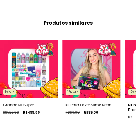
Produtos similares
6
%
OFF
17
%
OFF
10
%
Grande Kit Super
Kit Para Fazer Slime Neon
Kit 
Bra
R$529,00
R$499,00
R$119,00
R$99,00
R$19