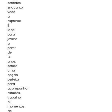
sentidos
enquanto
você
a
espreme.
É
ideal
para
jovens
a
partir
de
14
anos,
sendo
uma
opção
perfeita
para
acompanhar
estudos,
trabalho
ou
momentos
de