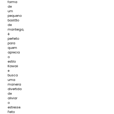
forma
de
um
pequeno
bastão
de
manteiga,
é
perfeito
para
quem
aprecia
o
estilo
Kawaii
e
busca
uma
maneira
divertida
de
aliviar
o
estresse.
Feito