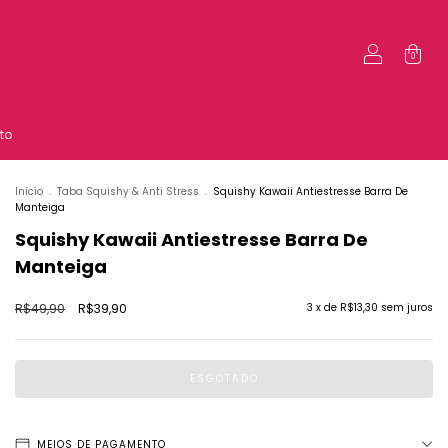
0
to
Início
.
Taba Squishy & Anti Stress
.
Squishy Kawaii Antiestresse Barra De
Manteiga
Squishy Kawaii Antiestresse Barra De
Manteiga
R$49,90
R$39,90
3
x de
R$13,30
sem juros
MEIOS DE PAGAMENTO