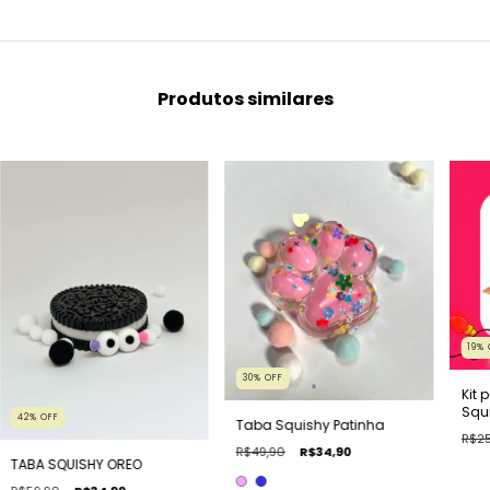
Produtos similares
19
%
30
%
OFF
Kit 
Squ
42
%
OFF
Taba Squishy Patinha
R$25
R$49,90
R$34,90
TABA SQUISHY OREO