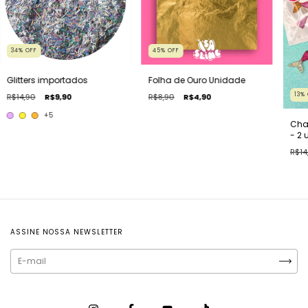
34
%
OFF
45
%
OFF
Glitters importados
Folha de Ouro Unidade
13
%
R$14,90
R$9,90
R$8,90
R$4,90
+5
Cha
- 2 
R$14
ASSINE NOSSA NEWSLETTER