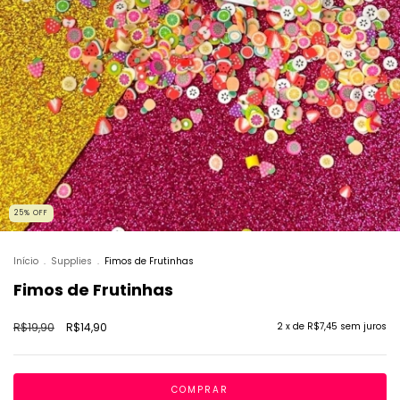
25
%
OFF
Início
.
Supplies
.
Fimos de Frutinhas
Fimos de Frutinhas
R$19,90
R$14,90
2
x de
R$7,45
sem juros