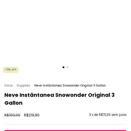
-10
%
OFF
Início
.
Supplies
.
Neve Instântanea Snowonder Original 3 Gallon
Neve Instântanea Snowonder Original 3
Gallon
R$199,99
R$219,90
3
x de
R$73,30
sem juros