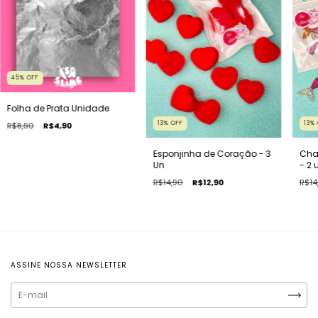
45
%
OFF
Folha de Prata Unidade
13
%
OFF
13
%
R$8,90
R$4,90
Esponjinha de Coração - 3
Cha
Un
- 2 
R$14,90
R$12,90
R$14
ASSINE NOSSA NEWSLETTER