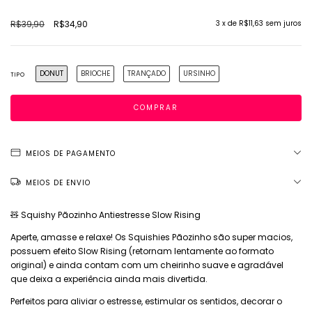
R$39,90
R$34,90
3
x de
R$11,63
sem juros
DONUT
BRIOCHE
TRANÇADO
URSINHO
TIPO
MEIOS DE PAGAMENTO
MEIOS DE ENVIO
🧸 Squishy Pãozinho Antiestresse Slow Rising
Aperte, amasse e relaxe! Os Squishies Pãozinho são super macios,
possuem efeito Slow Rising (retornam lentamente ao formato
original) e ainda contam com um cheirinho suave e agradável
que deixa a experiência ainda mais divertida.
Perfeitos para aliviar o estresse, estimular os sentidos, decorar o