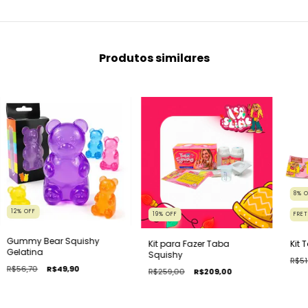
Produtos similares
8
%
12
%
OFF
19
%
OFF
FRET
Gummy Bear Squishy
Kit para Fazer Taba
Kit 
Gelatina
Squishy
R$51
R$56,70
R$49,90
R$259,00
R$209,00